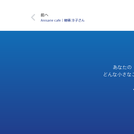
前へ
Anisarie cafe｜穂積 淳子さん
あなたの
どんな小さな