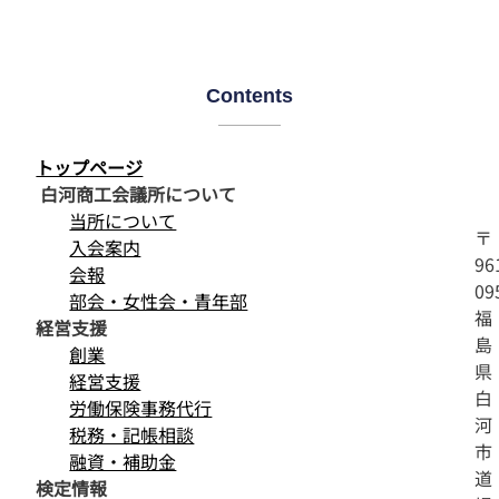
Contents
トップページ
白河商工会議所について
当所について
〒
入会案内
96
会報
09
部会・女性会・青年部
福
経営支援
島
創業
県
経営支援
白
労働保険事務代行
河
税務・記帳相談
市
融資・補助金
道
検定情報