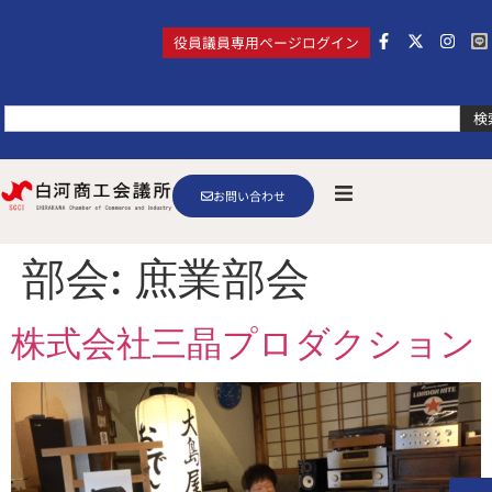
役員議員専用ページログイン
検
お問い合わせ
部会:
庶業部会
株式会社三晶プロダクション