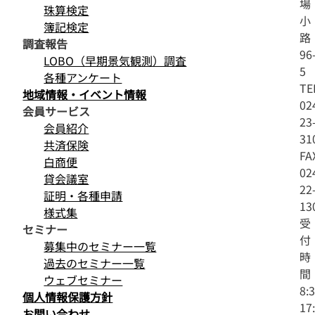
場
珠算検定
小
簿記検定
路
調査報告
96
LOBO（早期景気観測）調査
5
各種アンケート
TE
地域情報・イベント情報
02
会員サービス
23
会員紹介
31
共済保険
FA
白商便
02
貸会議室
22
証明・各種申請
13
様式集
受
セミナー
付
募集中のセミナー一覧
時
過去のセミナー一覧
間
ウェブセミナー
8:
個人情報保護方針
17
お問い合わせ