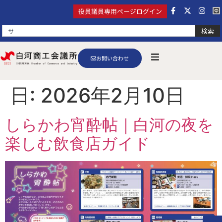
役員議員専用ページログイン
検索
お問い合わせ
日:
2026年2月10日
しらかわ宵酔帖｜白河の夜を
楽しむ飲食店ガイド