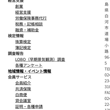
経営支援
島
創業
県
経営支援
白
労働保険事務代行
河
税務・記帳相談
市
融資・補助金
道
検定情報
場
珠算検定
小
簿記検定
路
調査報告
96
LOBO（早期景気観測）調査
5
各種アンケート
TE
地域情報・イベント情報
02
会員サービス
23
会員紹介
31
共済保険
FA
白商便
02
貸会議室
22
証明・各種申請
13