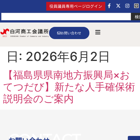
役員議員専用ページログイン
検
お問い合わせ
日:
2026年6月2日
【福島県県南地方振興局×お
てつだび】新たな人手確保術
説明会のご案内
CONTACT