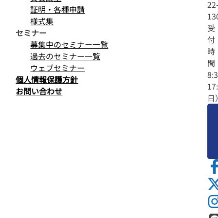
22
証明・各種申請
13
様式集
受
セミナー
付
募集中のセミナー一覧
時
過去のセミナー一覧
間
ウェブセミナー
8:
個人情報保護方針
17
お問い合わせ
日