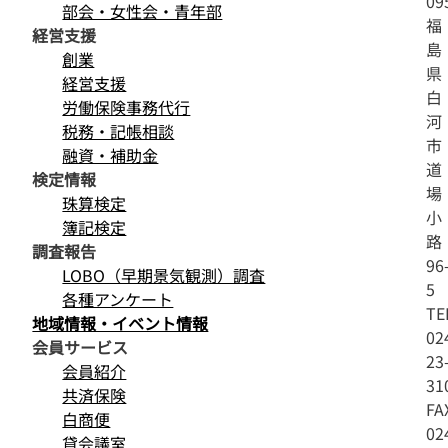
09
部会・女性会・青年部
福
経営支援
島
創業
県
経営支援
白
労働保険事務代行
河
税務・記帳相談
市
融資・補助金
道
検定情報
場
珠算検定
小
簿記検定
路
調査報告
96
LOBO（早期景気観測）調査
5
各種アンケート
TE
地域情報・イベント情報
02
会員サービス
23
会員紹介
31
共済保険
FA
白商便
02
貸会議室