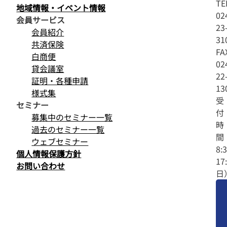
TE
地域情報・イベント情報
02
会員サービス
23
会員紹介
31
共済保険
FA
白商便
02
貸会議室
22
証明・各種申請
13
様式集
受
セミナー
付
募集中のセミナー一覧
時
過去のセミナー一覧
間
ウェブセミナー
8:
個人情報保護方針
17
お問い合わせ
日