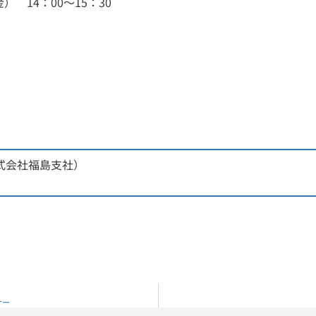
 14：00～15：30
式会社福島支社）
ナー