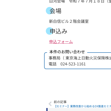
白河会場 令和７年７月１８日（金）
会場
新白信ビル２階会議室
申込み
申込フォーム
事務局（ 東京海上日動火災保険株
電話 024-523-1161
前の記事
【セミナー】業務改善から始めるDX推進セミ