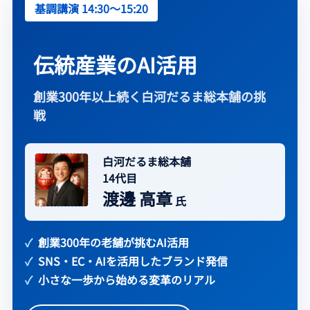
基調講演 14:30〜15:20
伝統産業のAI活用
創業300年以上続く白河だるま総本舗の挑
戦
白河だるま総本舗
14代目
渡邊 高章
氏
創業300年の老舗が挑むAI活用
SNS・EC・AIを活用したブランド発信
小さな一歩から始める変革のリアル