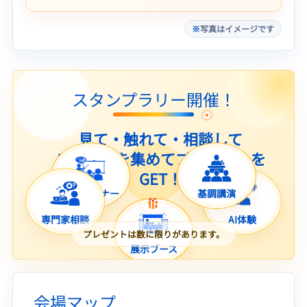
写真はイメージです
スタンプラリー開催！
見て・触れて・相談して
スタンプを集めてプレゼントを
GET！
ミニセミナー
基調講演
GIFT
専門家相談
AI体験
プレゼントは数に限りがあります。
展示ブース
会場マップ