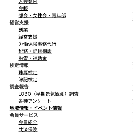
入会案内
会報
部会・女性会・青年部
経営支援
創業
経営支援
労働保険事務代行
税務・記帳相談
融資・補助金
検定情報
珠算検定
簿記検定
調査報告
LOBO（早期景気観測）調査
各種アンケート
地域情報・イベント情報
会員サービス
会員紹介
共済保険