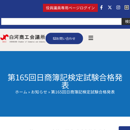
役員議員専用ページログイン
検
お問い合わせ
第165回日商簿記検定試験合格発
表
ホーム
»
お知らせ
»
第165回日商簿記検定試験合格発表