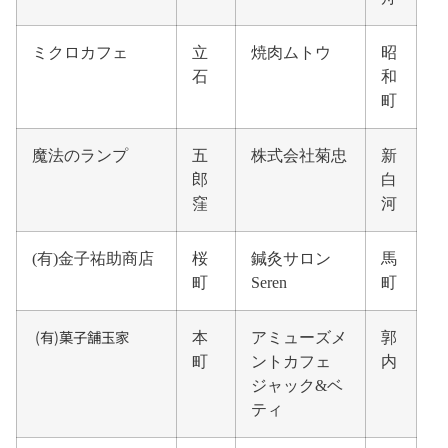
ミクロカフェ
立
焼肉ムトウ
昭
石
和
町
魔法のランプ
五
株式会社菊忠
新
郎
白
窪
河
(有)金子祐助商店
桜
鍼灸サロン
馬
町
Seren
町
(有)菓子舗玉家
本
アミューズメ
郭
町
ントカフェ
内
ジャック&ベ
ティ