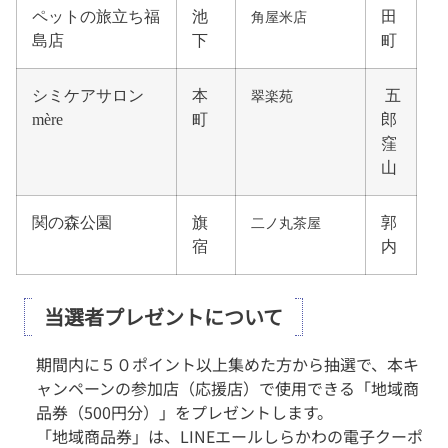
ペットの旅立ち福
池
田
角屋米店
島店
下
町
シミケアサロン
本
五
翠楽苑
mère
町
郎
窪
山
関の森公園
旗
郭
二ノ丸茶屋
宿
内
当選者プレゼントについて
期間内に５０ポイント以上集めた方から抽選で、本キ
ャンペーンの参加店（応援店）で使用できる「地域商
品券（500円分）」をプレゼントします。
「地域商品券」は、LINEエールしらかわの電子クーポ