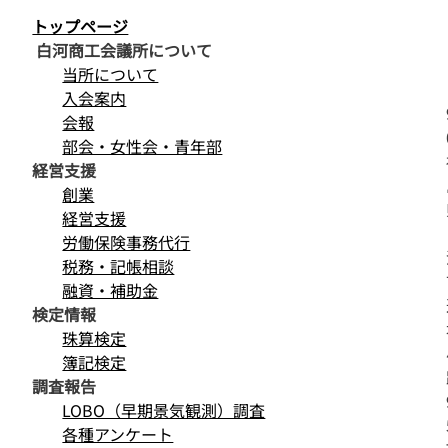
トップページ
白河商工会議所について
当所について
入会案内
会報
部会・女性会・青年部
経営支援
創業
経営支援
労働保険事務代行
税務・記帳相談
融資・補助金
検定情報
珠算検定
簿記検定
調査報告
LOBO（早期景気観測）調査
各種アンケート