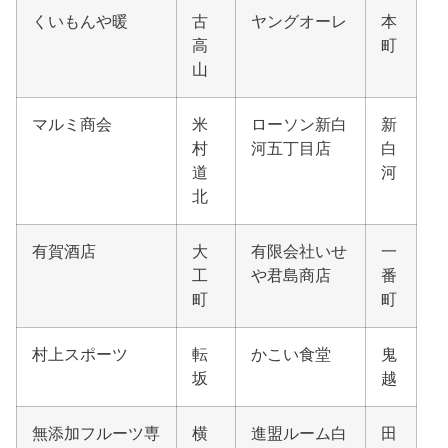
くいもんや暖
古
ヤングオーレ
本
高
町
山
マルミ商会
米
ローソン新白
新
村
河五丁目店
白
道
河
北
有賀酒店
大
有限会社いせ
一
工
や君島商店
番
町
町
村上スポーツ
転
かこい食堂
鬼
坂
越
無添加フルーツ専
横
進盟ルーム白
田