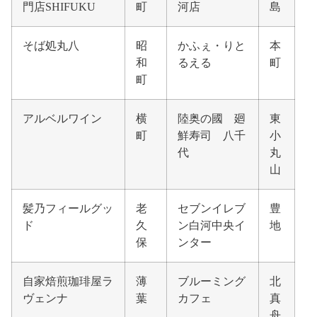
門店SHIFUKU
町
河店
島
そば処丸八
昭
かふぇ・りと
本
和
るえる
町
町
アルベルワイン
横
陸奥の國 廻
東
町
鮮寿司 八千
小
代
丸
山
髪乃フィールグッ
老
セブンイレブ
豊
ド
久
ン白河中央イ
地
保
ンター
自家焙煎珈琲屋ラ
薄
ブルーミング
北
ヴェンナ
葉
カフェ
真
舟