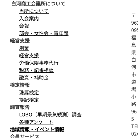
白河商工会議所について
当所について
〒
入会案内
96
会報
09
部会・女性会・青年部
福
経営支援
島
創業
県
経営支援
白
労働保険事務代行
河
税務・記帳相談
市
融資・補助金
道
検定情報
場
珠算検定
小
簿記検定
路
調査報告
96
LOBO（早期景気観測）調査
5
各種アンケート
TE
地域情報・イベント情報
02
会員サービス