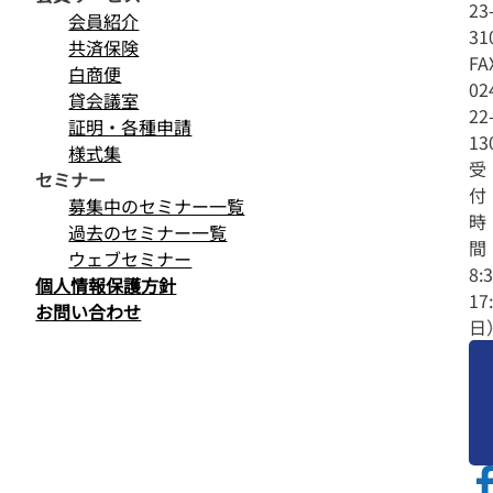
23
会員紹介
31
共済保険
FA
白商便
02
貸会議室
22
証明・各種申請
13
様式集
受
セミナー
付
募集中のセミナー一覧
時
過去のセミナー一覧
間
ウェブセミナー
8:
個人情報保護方針
17
お問い合わせ
日