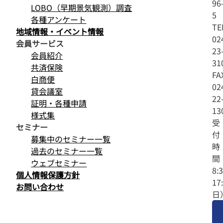
96
LOBO（早期景気観測）調査
5
各種アンケート
TE
地域情報・イベント情報
02
会員サービス
23
会員紹介
31
共済保険
FA
白商便
02
貸会議室
22
証明・各種申請
13
様式集
受
セミナー
付
募集中のセミナー一覧
時
過去のセミナー一覧
間
ウェブセミナー
8:
個人情報保護方針
17
お問い合わせ
日