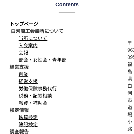
Contents
トップページ
白河商工会議所について
当所について
〒
入会案内
96
会報
09
部会・女性会・青年部
福
経営支援
島
創業
県
経営支援
白
労働保険事務代行
河
税務・記帳相談
市
融資・補助金
道
検定情報
場
珠算検定
小
簿記検定
路
調査報告