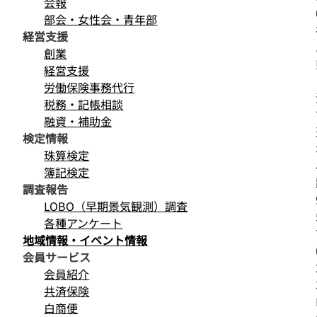
会報
部会・女性会・青年部
経営支援
創業
経営支援
労働保険事務代行
税務・記帳相談
融資・補助金
検定情報
珠算検定
簿記検定
調査報告
LOBO（早期景気観測）調査
各種アンケート
地域情報・イベント情報
会員サービス
会員紹介
共済保険
白商便