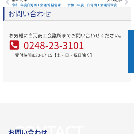
令和3年度白河商工会議所 経営課題・販売促進に関するアンケート調査のお願い
令和３年度 白河商工会議所環境整備委員会『 企業・事業所の人材確保等に関するアンケート』調査結果について
お問い合わせ
お気軽に白河商工会議所までお問い合わせください。
0248-23-3101
受付時間8:30-17:15【土・日・祝日除く】
CONTACT
お問い合わせ