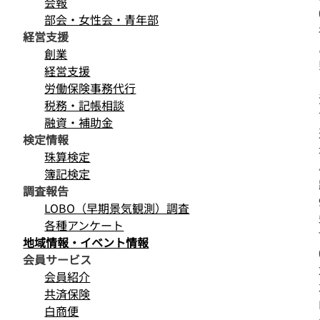
会報
部会・女性会・青年部
経営支援
創業
経営支援
労働保険事務代行
税務・記帳相談
融資・補助金
検定情報
珠算検定
簿記検定
調査報告
LOBO（早期景気観測）調査
各種アンケート
地域情報・イベント情報
会員サービス
会員紹介
共済保険
白商便