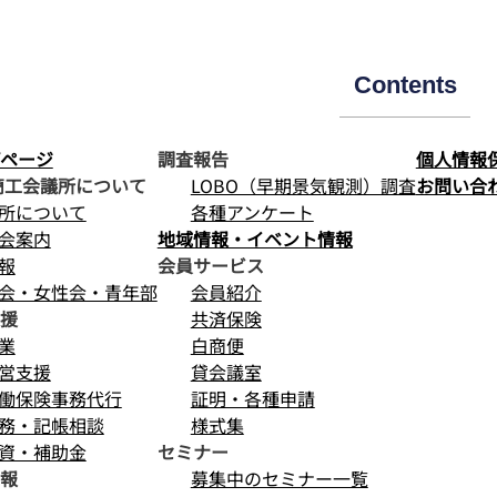
Contents
ページ
調査報告
個人情報
商工会議所について
LOBO（早期景気観測）調査
お問い合
所について
各種アンケート
会案内
地域情報・イベント情報
報
会員サービス
会・女性会・青年部
会員紹介
援
共済保険
業
白商便
営支援
貸会議室
働保険事務代行
証明・各種申請
務・記帳相談
様式集
資・補助金
セミナー
報
募集中のセミナー一覧