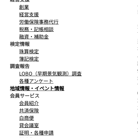
創業
経営支援
労働保険事務代行
税務・記帳相談
融資・補助金
検定情報
珠算検定
簿記検定
調査報告
LOBO（早期景気観測）調査
各種アンケート
地域情報・イベント情報
会員サービス
会員紹介
共済保険
白商便
貸会議室
証明・各種申請