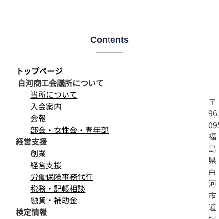
Contents
トップページ
白河商工会議所について
当所について
〒
入会案内
96
会報
09
部会・女性会・青年部
福
経営支援
島
創業
県
経営支援
白
労働保険事務代行
河
税務・記帳相談
市
融資・補助金
道
検定情報
場