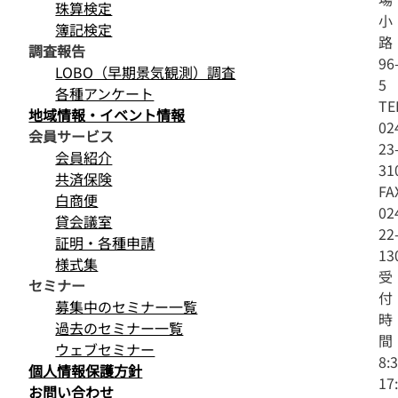
珠算検定
小
簿記検定
路
調査報告
96
LOBO（早期景気観測）調査
5
各種アンケート
TE
地域情報・イベント情報
02
会員サービス
23
会員紹介
31
共済保険
FA
白商便
02
貸会議室
22
証明・各種申請
13
様式集
受
セミナー
付
募集中のセミナー一覧
時
過去のセミナー一覧
間
ウェブセミナー
8:
個人情報保護方針
17
お問い合わせ