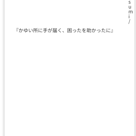
s
u
m
i
/
『かゆい所に手が届く、困ったを助かったに』