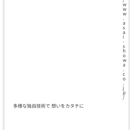
w
w
w
.
a
s
a
i
-
s
h
o
w
a
.
c
o
.
j
p
/
多様な独自技術で 想いをカタチに