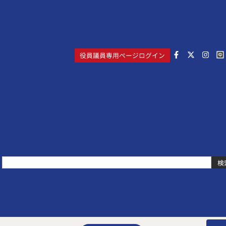
役員議員専用ページログイン
検