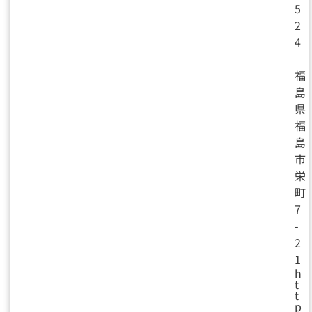
5
2
4
福
島
県
福
島
市
栄
町
7
-
2
1
h
t
t
p