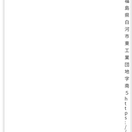
福
島
県
白
河
市
東
工
業
団
地
字
南
５
h
t
t
p
s
:
/
/