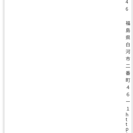
4
6
福
島
県
白
河
市
二
番
町
４
６
ー
１
h
t
t
p