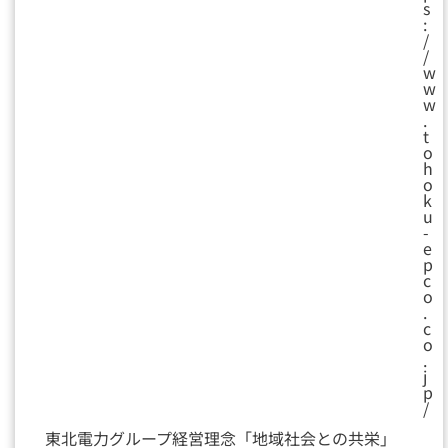
s
:
/
/
w
w
w
.
t
o
h
o
k
u
-
e
p
c
o
.
c
o
.
j
p
/
東北電力グループ経営理念「地域社会との共栄」