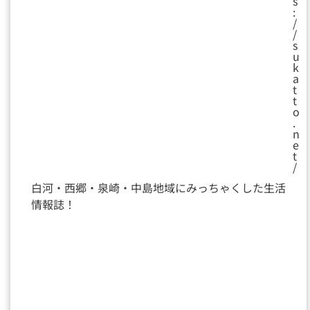
s
:
/
/
s
u
k
a
t
t
o
.
n
e
t
/
白河・西郷・泉崎・中島地域にみっちゃくした生活
情報誌！