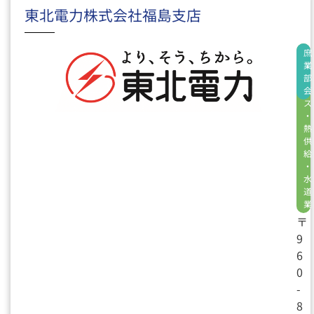
東北電力株式会社福島支店
電
庶
気
業
・
部
ガ
会
ス
・
熱
供
給
・
水
道
業
〒
9
6
0
-
8