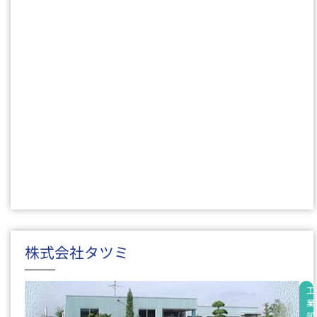
株式会社タツミ
製
工
造
業
業
部