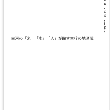
u
.
c
o
.
j
p
/
白河の「米」「水」「人」が醸す生粋の地酒蔵