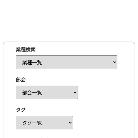
業種検索
部会
タグ