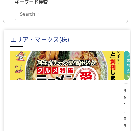
キーワード検索
エリア・マークス(株)
サ
庶
ー
業
ビ
部
ス
会
業
〒
9
6
1
-
0
9