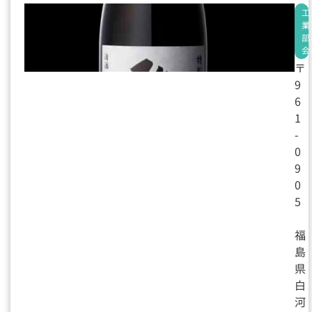
製
工
造
業
業
部
会
〒
9
6
1
-
0
9
0
5
福
島
県
白
河