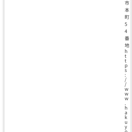
市
本
町
5
4
番
地
h
t
t
p
s
:
/
/
w
w
w
.
h
a
k
u
y
o