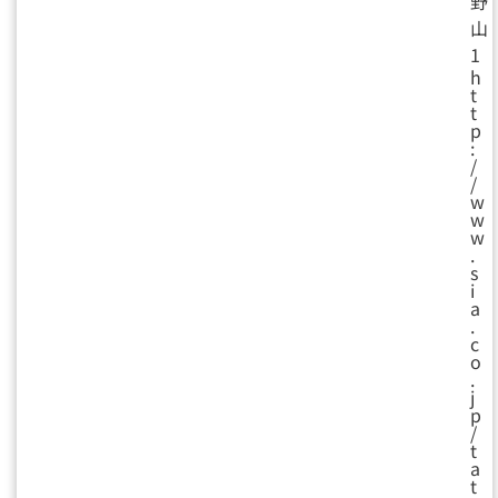
野
山
1
h
t
t
p
:
/
/
w
w
w
.
s
i
a
.
c
o
.
j
p
/
t
a
t