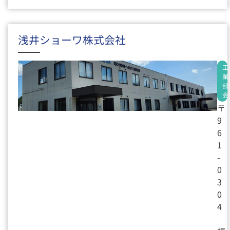
浅井ショーワ株式会社
製
工
造
業
業
部
会
〒
9
6
1
-
0
3
0
4