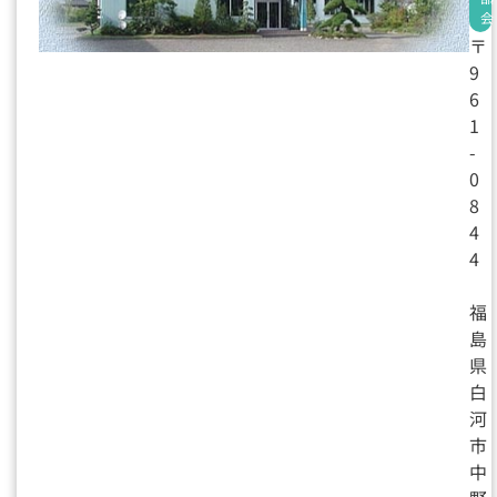
会
〒
9
6
1
-
0
8
4
4
福
島
県
白
河
市
中