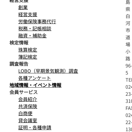
経営支援
島
創業
県
経営支援
白
労働保険事務代行
河
税務・記帳相談
市
融資・補助金
道
検定情報
場
珠算検定
小
簿記検定
路
調査報告
96
LOBO（早期景気観測）調査
5
各種アンケート
TE
地域情報・イベント情報
02
会員サービス
23
会員紹介
31
共済保険
FA
白商便
02
貸会議室
22
証明・各種申請
13