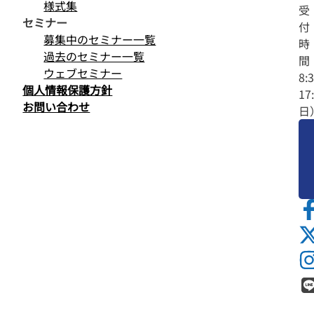
様式集
受
セミナー
付
募集中のセミナー一覧
時
過去のセミナー一覧
間
ウェブセミナー
8:
個人情報保護方針
17
お問い合わせ
日